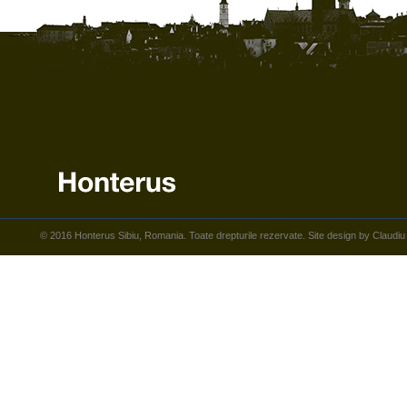
© 2016 Honterus Sibiu, Romania. Toate drepturile rezervate. Site design by Claudiu