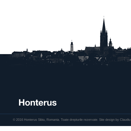
© 2016 Honterus Sibiu, Romania. Toate drepturile rezervate. Site design by Claudiu