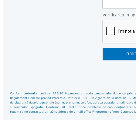
Verificarea imagi
Trimit
Conform cerințelor Legii nr. 679/2016 pentru protecția persoanelor fizice cu privir
Regulament General privind Protecția Datelor (GDPR - în vigoare de la data de 25 Mai 
de siguranță datele personale (nume, prenume, telefon, adresa postala, email, date de
și serviciilor Tipografiei Honterus SRL. Pentru orice problemă de confidențialitate,
rugam sa ne contactați utilizând adresa de e-mail office@honterus.ro Vom răspunde la 