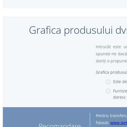
Grafica produsului dv
Intrucât este u
spuneți-ne dacă 
doriți o propuner
Grafica produsul
Este de
Furnize
doresc 
Pentru transferu
folosiți
www.wet
Recomandare