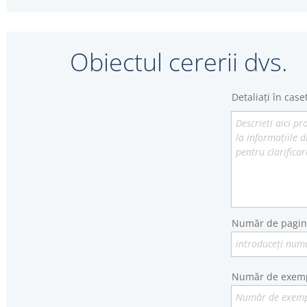
Obiectul cererii dvs.
Detaliați în cas
Descrieti aici p
la informațiile 
pentru clarificar
Număr de pagin
introduceți num
Număr de exempl
Număr de exemp