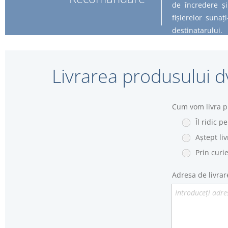
de încredere și
fișierelor suna
destinatarului.
Livrarea produsului d
Cum vom livra p
Îl ridic p
Aștept li
Prin curi
Adresa de livrar
Introduceţi adre